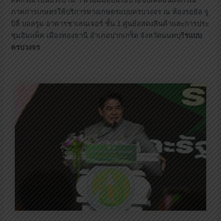
สหกรณ์ เป็นประธาน ฯ พร้อมมอบนโยบายขับเคลื่อนสหกรณ์
ภาคการเกษตรให้บริการทางเกษตรแบบครบวงจร ณ ห้องรอยัล จู
บิลี่ บอลรูม อาคารชาเลนเจอร์ ชั้น 1 ศูนย์อสดงสินค้าและการประ
ชุมอิมแพ็ค เมืองทองธานี อำเภอปากเกร็ด จังหวัดนนทบุรี
รแบบ
ครบวงจร