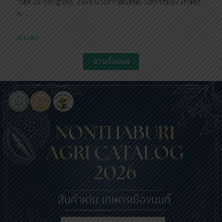
วันที่ 23 กรกฎาคม 2569 นางสาวศันสนีย์ นิติธรรมยง เกษตร
จ…
อ่านต่อ
อ่านทั้งหมด